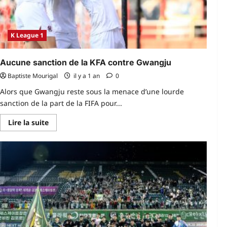
K League 1
Aucune sanction de la KFA contre Gwangju
Baptiste Mourigal
il y a 1 an
0
Alors que Gwangju reste sous la menace d’une lourde
sanction de la part de la FIFA pour...
En
Lire la suite
savoir
plus
sur
Aucune
sanction
de
la
KFA
contre
Gwangju