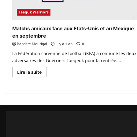
Taeguk Warriors
Matchs amicaux face aux Etats-Unis et au Mexique
en septembre
Baptiste Mourigal
il y a 1 an
0
La Fédération coréenne de football (KFA) a confirmé les deux
adversaires des Guerriers Taegeuk pour la rentrée....
En
Lire la suite
savoir
plus
sur
Pagination
Matchs
amicaux
des
face
aux
publications
Etats-
Unis
et
au
Mexique
en
septembre