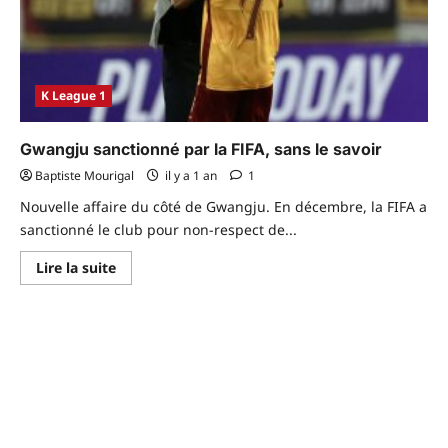
K League 1
Gwangju sanctionné par la FIFA, sans le savoir
Baptiste Mourigal
il y a 1 an
1
Nouvelle affaire du côté de Gwangju. En décembre, la FIFA a
sanctionné le club pour non-respect de...
En
Lire la suite
savoir
plus
sur
Gwangju
sanctionné
par
la
FIFA,
sans
le
savoir