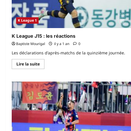
K League 1
K League J15 : les réactions
Baptiste Mourigal
il y a 1 an
0
Les déclarations d'après-matchs de la quinzième journée.
En
Lire la suite
savoir
plus
sur
K
League
J15 :
les
réactions