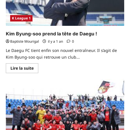
K League 1
Kim Byung-soo prend la tête de Daegu !
Baptiste Mourigal
il y a 1 an
0
Le Daegu FC tient enfin son nouvel entraîneur. Il s’agit de
Kim Byung-soo qui retrouve un club...
En
Lire la suite
savoir
plus
sur
Kim
Byung-
soo
prend
la
tête
de
Daegu !