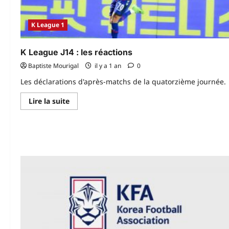
K League 1
K League J14 : les réactions
Baptiste Mourigal
il y a 1 an
0
Les déclarations d'après-matchs de la quatorzième journée.
En
Lire la suite
savoir
plus
sur
K
League
J14 :
les
réactions