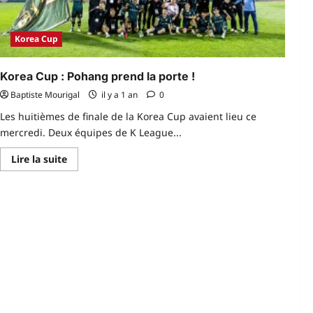
Korea Cup
Korea Cup : Pohang prend la porte !
Baptiste Mourigal
il y a 1 an
0
Les huitièmes de finale de la Korea Cup avaient lieu ce
mercredi. Deux équipes de K League...
En
Lire la suite
savoir
plus
sur
Korea
Cup :
Pohang
prend
la
porte !