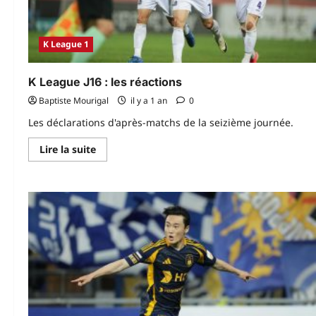
K League 1
K League J16 : les réactions
Baptiste Mourigal
il y a 1 an
0
Les déclarations d'après-matchs de la seizième journée.
En
Lire la suite
savoir
plus
sur
K
League
J16 :
les
réactions