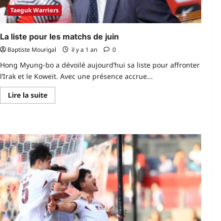
Taeguk Warriors
La liste pour les matchs de juin
Baptiste Mourigal
il y a 1 an
0
Hong Myung-bo a dévoilé aujourd’hui sa liste pour affronter
l’Irak et le Koweït. Avec une présence accrue...
En
Lire la suite
savoir
plus
sur
La
liste
pour
les
matchs
de
juin