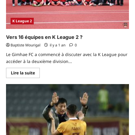
K League 2
Vers 16 équipes en K League 2 ?
Baptiste Mourigal
il y a 1 an
0
Le Gimhae FC a commencé à discuter avec la K League pour
accéder à la deuxième division...
En
Lire la suite
savoir
plus
sur
Vers
16
équipes
en
K
League
2 ?