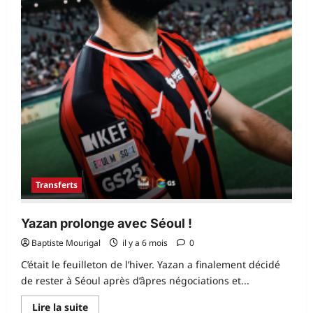
Transferts
Yazan prolonge avec Séoul !
Baptiste Mourigal
il y a 6 mois
0
C’était le feuilleton de l’hiver. Yazan a finalement décidé
de rester à Séoul après d’âpres négociations et...
En
Lire la suite