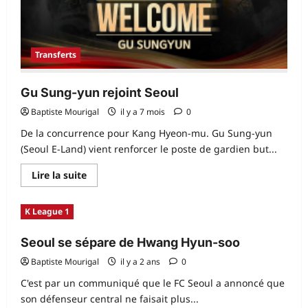
Transferts
Gu Sung-yun rejoint Seoul
Baptiste Mourigal
il y a 7 mois
0
De la concurrence pour Kang Hyeon-mu. Gu Sung-yun
(Seoul E-Land) vient renforcer le poste de gardien but...
En
Lire la suite
savoir
plus
sur
K League 1
Gu
Sung-
yun
Seoul se sépare de Hwang Hyun-soo
rejoint
Seoul
Baptiste Mourigal
il y a 2 ans
0
C'est par un communiqué que le FC Seoul a annoncé que
son défenseur central ne faisait plus...