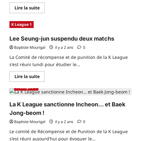
En
Lire la suite
savoir
plus
sur
K League 1
Seoul
se
sépare
Lee Seung-jun suspendu deux matchs
de
Hwang
Hyun-
Baptiste Mourigal
il y a 2 ans
0
soo
La Comité de récompense et de punition de la K League
s'est réuni lundi pour étudier le...
En
Lire la suite
savoir
plus
K League 1
sur
Lee
Seung-
jun
La K League sanctionne Incheon… et Baek
suspendu
deux
Jong-beom !
matchs
Baptiste Mourigal
il y a 2 ans
0
Le comité de Récompense et de Punition de la K League
s'est réuni aujourd'hui pour évoquer le...