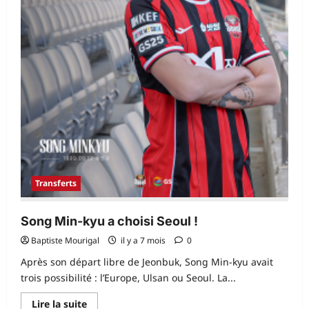
»
Transferts
Song Min-kyu a choisi Seoul !
Baptiste Mourigal
il y a 7 mois
0
Après son départ libre de Jeonbuk, Song Min-kyu avait
trois possibilité : l’Europe, Ulsan ou Seoul. La...
En
Lire la suite