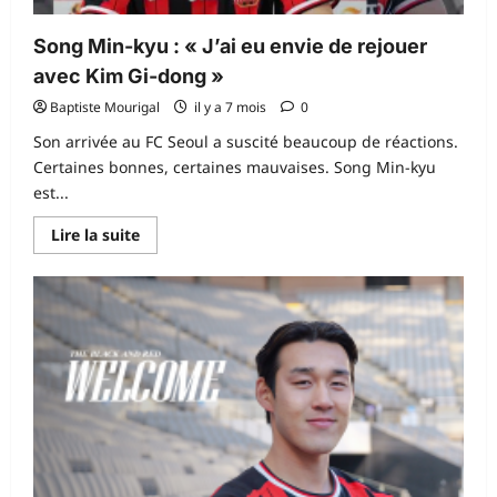
Song Min-kyu : « J’ai eu envie de rejouer
avec Kim Gi-dong »
Baptiste Mourigal
il y a 7 mois
0
Son arrivée au FC Seoul a suscité beaucoup de réactions.
Certaines bonnes, certaines mauvaises. Song Min-kyu
est...
En
Lire la suite
savoir
plus
sur
Song
Min-
kyu
:
« J’ai
eu
envie
de
rejouer
avec
Kim
Gi-
dong