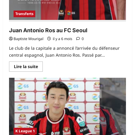
Transferts
Juan Antonio Ros au FC Seoul
Baptiste Mourigal
il y a 6 mois
0
Le club de la capitale a annoncé l’arrivée du défenseur
central espagnol, Juan Antonio Ros. Passé par...
En
Lire la suite
savoir
plus
sur
Juan
Antonio
Ros
au
FC
Seoul
K League 1