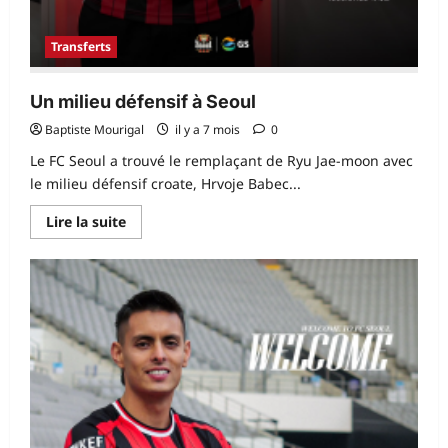
Transferts
Un milieu défensif à Seoul
Baptiste Mourigal
il y a 7 mois
0
Le FC Seoul a trouvé le remplaçant de Ryu Jae-moon avec
le milieu défensif croate, Hrvoje Babec...
En
Lire la suite
savoir
plus
sur
Un
milieu
défensif
à
Seoul