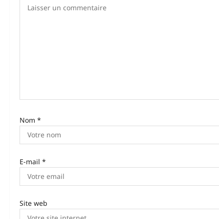
i
o
n
d
’
a
r
Nom
*
t
i
E-mail
*
c
l
e
Site web