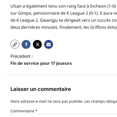
Ulsan a également tenu son rang face à Incheon (1-0) 
sur Gimpo, pensionnaire de K League 2 (0-1). Il aura n
de K League 2, Gwangju se dirigeait vers un succès c
deux dernières minutes. Finalement, les Griffons évit
N
Précédent :
Fin de service pour 17 joueurs
a
v
i
Laisser un commentaire
g
Votre adresse e-mail ne sera pas publiée.
Les champs obliga
a
Commentaire
*
t