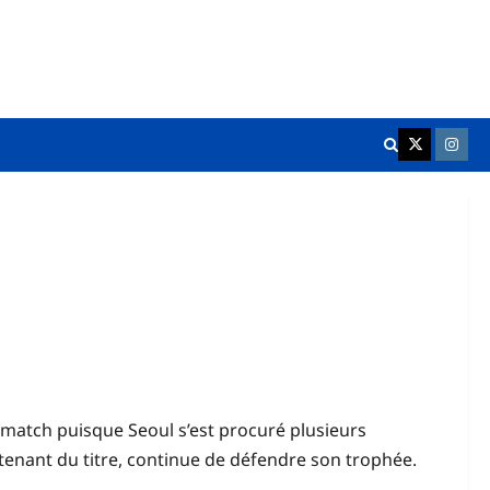
K League Fr
Chukgu
du match puisque Seoul s’est procuré plusieurs
enant du titre, continue de défendre son trophée.