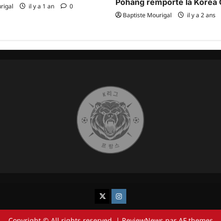
Pohang remporte la Korea 
rigal
il y a 1 an
0
Baptiste Mourigal
il y a 2 ans
K League France
Chukgu France
Copyright © All rights reserved.
|
ReviewNews
par AF themes