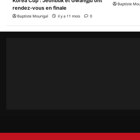
Korea Cup : Jeonbuk et Gwangju ont
Baptiste Mou
rendez-vous en finale
Baptiste Mourigal
il y a 11 mois
0