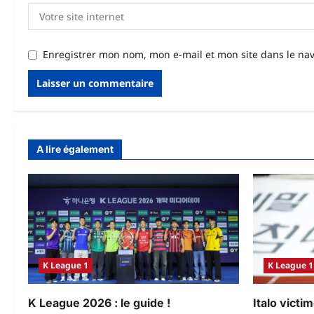
Enregistrer mon nom, mon e-mail et mon site dans le n
A lire également
K League 1
K League 1
K League 2026 : le guide !
Italo victi