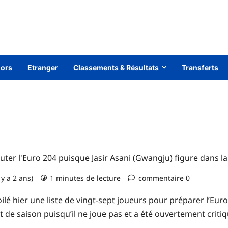
iors
Etranger
Classements & Résultats
Transferts
er l'Euro 204 puisque Jasir Asani (Gwangju) figure dans la p
 y a 2 ans)
1 minutes de lecture
commentaire 0
voilé hier une liste de vingt-sept joueurs pour préparer l’Eur
ut de saison puisqu’il ne joue pas et a été ouvertement cri