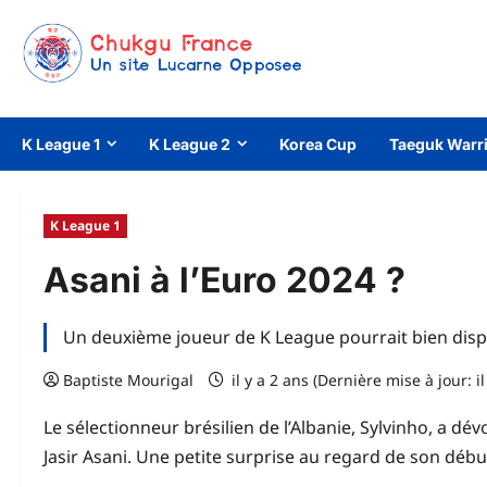
Aller
au
contenu
K League 1
K League 2
Korea Cup
Taeguk Warr
K League 1
Asani à l’Euro 2024 ?
Un deuxième joueur de K League pourrait bien disput
Baptiste Mourigal
il y a 2 ans (Dernière mise à jour: il
Le sélectionneur brésilien de l’Albanie, Sylvinho, a dé
Jasir Asani. Une petite surprise au regard de son déb