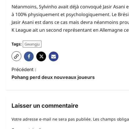
Néanmoins, Sylvinho avait déjà convoqué Jasir Asani en
à 100% physiquement et psychologiquement. Le Brésilie
Jasir Asani est dans ce cas mais devra néanmoins prouve
K League ait un second représentant en Allemagne cet
Tags:
Gwangju
N
Précédent :
Pohang perd deux nouveaux joueurs
a
v
i
Laisser un commentaire
g
Votre adresse e-mail ne sera pas publiée.
Les champs obliga
a