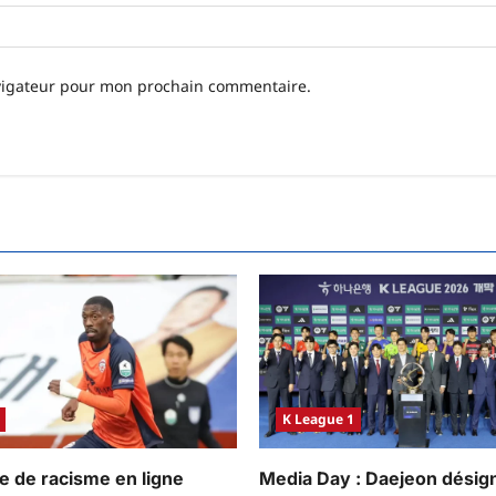
avigateur pour mon prochain commentaire.
K League 1
me de racisme en ligne
Media Day : Daejeon désign