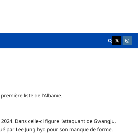
K League Fr
Chukgu
remière liste de l'Albanie.
o 2024. Dans celle-ci figure l’attaquant de Gwangju,
tiqué par Lee Jung-hyo pour son manque de forme.