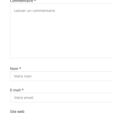
Commentaire
*
t
i
o
n
d
’
a
r
Nom
*
t
i
E-mail
*
c
l
e
Site web