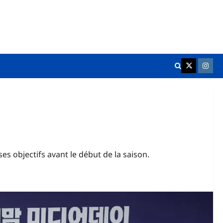
K League Fr
Chukgu
es objectifs avant le début de la saison.