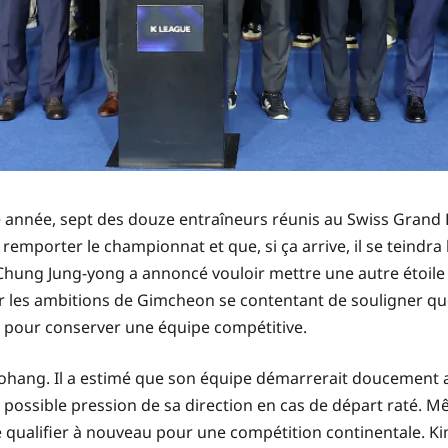
tte année, sept des douze entraîneurs réunis au Swiss Grand
mporter le championnat et que, si ça arrive, il se teindra le
Chung Jung-yong a annoncé vouloir mettre une autre étoile à
ur les ambitions de Gimcheon se contentant de souligner q
é pour conserver une équipe compétitive.
Pohang. Il a estimé que son équipe démarrerait doucement
e possible pression de sa direction en cas de départ raté
ualifier à nouveau pour une compétition continentale. Kim G