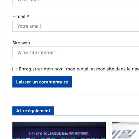
i
E-mail
*
c
l
e
Site web
Enregistrer mon nom, mon e-mail et mon site dans le n
A lire également