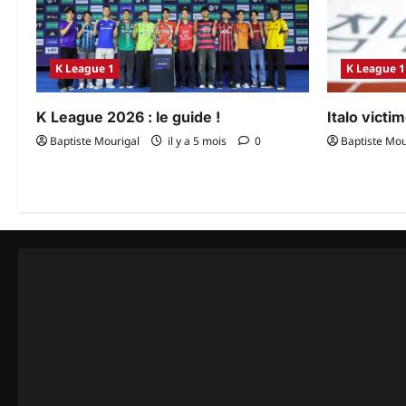
K League 1
K League 1
K League 2026 : le guide !
Italo victi
Baptiste Mourigal
il y a 5 mois
0
Baptiste Mou