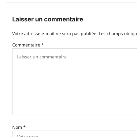
v
i
Laisser un commentaire
g
Votre adresse e-mail ne sera pas publiée.
Les champs obliga
a
Commentaire
*
t
i
o
n
d
’
a
r
Nom
*
t