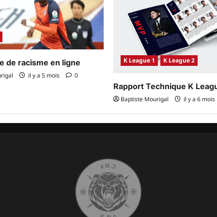
K League 1
K League 2
me de racisme en ligne
rigal
il y a 5 mois
0
Rapport Technique K Leag
Baptiste Mourigal
il y a 6 mois