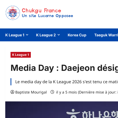
Aller
au
contenu
K League 1
K League 2
Korea Cup
Taeguk Warr
K League 1
Media Day : Daejeon désig
Le media day de la K League 2026 s'est tenu ce matin
Baptiste Mourigal
il y a 5 mois (Dernière mise à jour: 