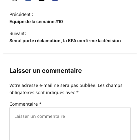
N
Précédent :
a
Equipe de la semaine #10
v
Suivant:
i
Seoul porte réclamation, la KFA confirme la décision
g
a
t
Laisser un commentaire
i
Votre adresse e-mail ne sera pas publiée.
Les champs
o
obligatoires sont indiqués avec
*
n
Commentaire
*
d
’
a
r