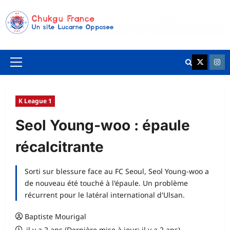
Aller
au
contenu
K League 
Chuk
Menu
principal
K League 1
Seol Young-woo : épaule
récalcitrante
Sorti sur blessure face au FC Seoul, Seol Young-woo a
de nouveau été touché à l'épaule. Un problème
récurrent pour le latéral international d'Ulsan.
Baptiste Mourigal
il y a 2 ans (Dernière mise à jour: il y a 2 ans)