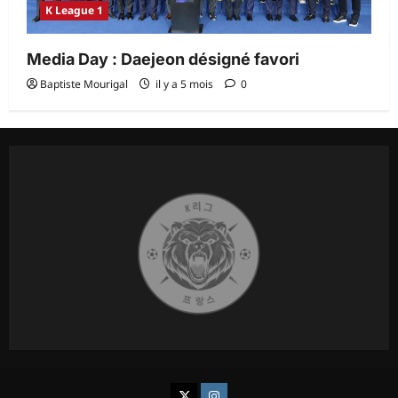
K League 1
Media Day : Daejeon désigné favori
Baptiste Mourigal
il y a 5 mois
0
K League France
Chukgu France