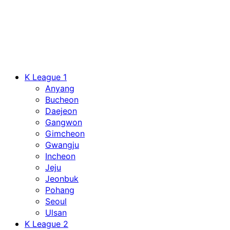
Aller
au
contenu
Menu
K League 1
principal
Anyang
Bucheon
Daejeon
Gangwon
Gimcheon
Gwangju
Incheon
Jeju
Jeonbuk
Pohang
Seoul
Ulsan
K League 2