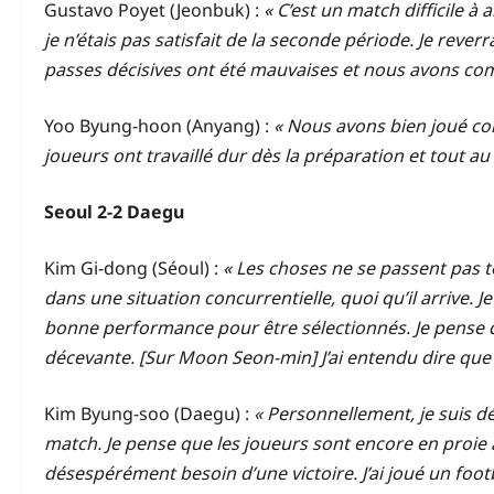
Gustavo Poyet (Jeonbuk) :
« C’est un match difficile à
je n’étais pas satisfait de la seconde période. Je rev
passes décisives ont été mauvaises et nous avons co
Yoo Byung-hoon (Anyang) :
« Nous avons bien joué cont
joueurs ont travaillé dur dès la préparation et tout au 
Seoul 2-2 Daegu
Kim Gi-dong (Séoul) :
« Les choses ne se passent pas 
dans une situation concurrentielle, quoi qu’il arrive. 
bonne performance pour être sélectionnés. Je pense qu
décevante. [Sur Moon Seon-min] J’ai entendu dire qu
Kim Byung-soo (Daegu) :
« Personnellement, je suis d
match. Je pense que les joueurs sont encore en proie
désespérément besoin d’une victoire. J’ai joué un footb