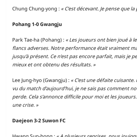
Chung Chung-yong :
« C’est décevant. Je pense que l
Pohang 1-0 Gwangju
Park Tae-ha (Pohang) :
« Les joueurs ont bien joué à l
flancs adverses. Notre performance était vraiment ma
jusqu’à présent. Ce n’est pas encore parfait, mais je p
mieux et ont obtenu des résultats. »
Lee Jung-hyo (Gwangju) :
« C’est une défaite cuisante.
vu du match d’aujourd’hui, je ne sais pas comment no
perde. Cela s’annonce difficile pour moi et les joueurs.
une crise. »
Daejeon 3-2 Suwon FC
Hwang Sun-hong :
« A plusieurs reprises, nous jouion