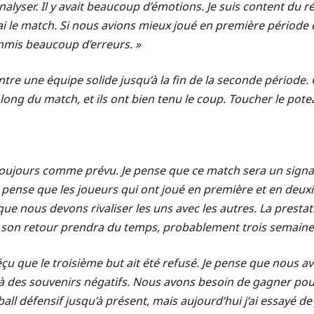
 analyser. Il y avait beaucoup d’émotions. Je suis content d
errai le match. Si nous avions mieux joué en première pério
mmis beaucoup d’erreurs. »
re une équipe solide jusqu’à la fin de la seconde période. C
long du match, et ils ont bien tenu le coup. Toucher le potea
toujours comme prévu. Je pense que ce match sera un signa
Je pense que les joueurs qui ont joué en première et en deux
e nous devons rivaliser les uns avec les autres. La presta
e son retour prendra du temps, probablement trois semaines
éçu que le troisième but ait été refusé. Je pense que nous 
 à des souvenirs négatifs. Nous avons besoin de gagner po
all défensif jusqu’à présent, mais aujourd’hui j’ai essayé de 