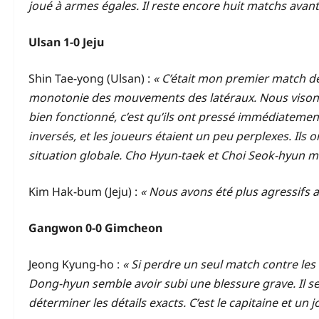
joué à armes égales. Il reste encore huit matchs avant 
Ulsan 1-0 Jeju
Shin Tae-yong (Ulsan) :
« C’était mon premier match de
monotonie des mouvements des latéraux. Nous visons à
bien fonctionné, c’est qu’ils ont pressé immédiatement
inversés, et les joueurs étaient un peu perplexes. Ils 
situation globale. Cho Hyun-taek et Choi Seok-hyun ma
Kim Hak-bum (Jeju) :
« Nous avons été plus agressifs a
Gangwon 0-0 Gimcheon
Jeong Kyung-ho :
« Si perdre un seul match contre les 
Dong-hyun semble avoir subi une blessure grave. Il s
déterminer les détails exacts. C’est le capitaine et un