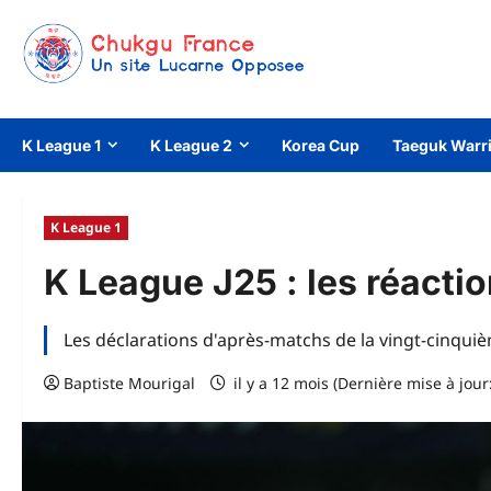
Aller
au
contenu
K League 1
K League 2
Korea Cup
Taeguk Warr
K League 1
K League J25 : les réacti
Les déclarations d'après-matchs de la vingt-cinqui
Baptiste Mourigal
il y a 12 mois (Dernière mise à jour: