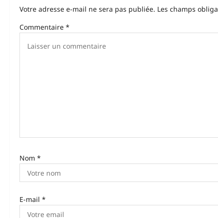
Votre adresse e-mail ne sera pas publiée.
Les champs obliga
a
Commentaire
*
t
i
o
n
d
’
a
r
Nom
*
t
i
E-mail
*
c