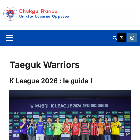
Aller
au
contenu
K League 
Chuk
Menu
principal
Taeguk Warriors
K League 2026 : le guide !