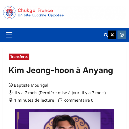
Aller
au
contenu
K League 
Chuk
Menu
principal
Transferts
Kim Jeong-hoon à Anyang
Baptiste Mourigal
il y a 7 mois (Dernière mise à jour: il y a 7 mois)
1 minutes de lecture
commentaire 0