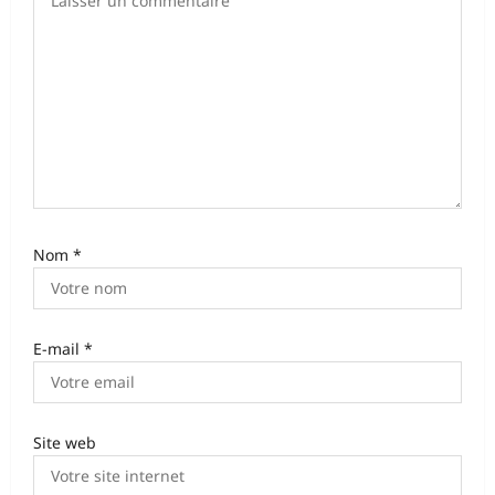
’
a
r
t
i
c
l
e
Nom
*
E-mail
*
Site web