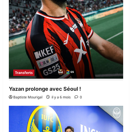
Transferts
Yazan prolonge avec Séoul !
Baptiste Mourigal
il y a 6 mois
0