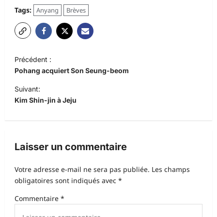
Tags:
Anyang
Brèves
N
Précédent :
a
Pohang acquiert Son Seung-beom
v
Suivant:
i
Kim Shin-jin à Jeju
g
a
t
Laisser un commentaire
i
Votre adresse e-mail ne sera pas publiée.
Les champs
o
obligatoires sont indiqués avec
*
n
Commentaire
*
d