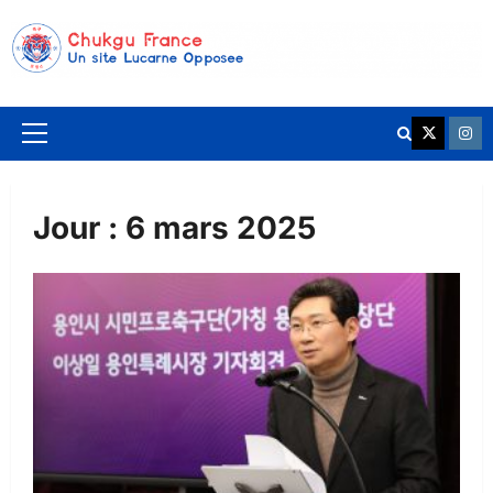
Aller
au
contenu
K League 
Chuk
Menu
principal
Jour :
6 mars 2025