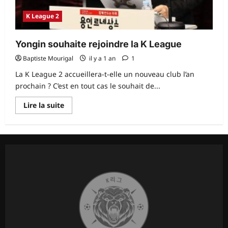
K League 2
Yongin souhaite rejoindre la K League
Baptiste Mourigal
il y a 1 an
1
La K League 2 accueillera-t-elle un nouveau club l’an
prochain ? C’est en tout cas le souhait de...
En
Lire la suite
savoir
plus
sur
Yongin
souhaite
rejoindre
la
K
League