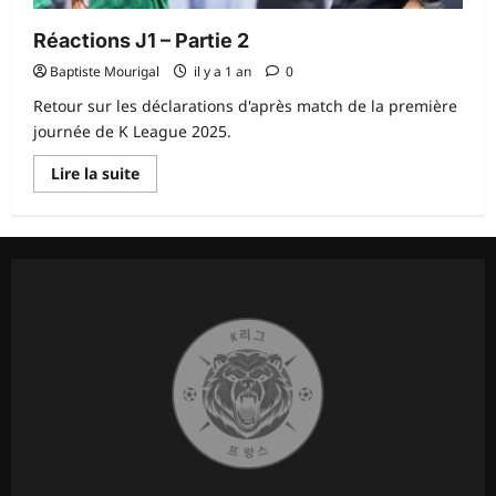
Réactions J1 – Partie 2
Baptiste Mourigal
il y a 1 an
0
Retour sur les déclarations d'après match de la première
journée de K League 2025.
En
Lire la suite
savoir
plus
sur
Réactions
J1
–
Partie
2